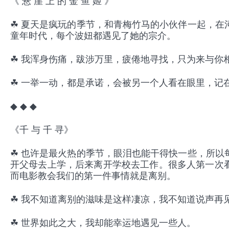
《 悬 崖 上 的 金 鱼 姬 》
☘ 夏天是疯玩的季节，和青梅竹马的小伙伴一起，在
童年时代，每个波妞都遇见了她的宗介。
☘ 我浑身伤痛，跋涉万里，疲倦地寻找，只为来与你
☘ 一举一动，都是承诺，会被另一个人看在眼里，记
◆ ◆ ◆
《千 与 千 寻》
☘ 也许是最火热的季节，眼泪也能干得快一些，所以
开父母去上学，后来离开学校去工作。很多人第一次
而电影教会我们的第一件事情就是离别。
☘ 我不知道离别的滋味是这样凄凉，我不知道说声再
☘ 世界如此之大，我却能幸运地遇见一些人。